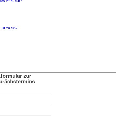
Was ist zu tun?
 ist zu tun?
tformular zur
prächstermins