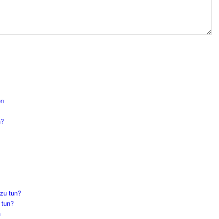
en
n?
 zu tun?
 tun?
n