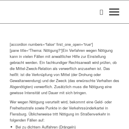
[accordion numbers=“false“ first_one_open=“true“]
[pane title=“Thema: Nötigung?“]Ein Verfahren wegen Nötigung
kann i
n vielen Fällen
mit anwaltlicher Hilfe zur Einstellung
gebracht werden. Ein fachkundiger Rechtsanwalt wird
prüfen, ob
die Mittel-Zweck-Relation als verwerflich anzusehen ist. Das
heißt: ist die Verknüpfung von Mittel (der Drohung oder
Gewaltanwendung) und der Zweck (das erwünschte Verhalten des
Abgenötigten) verwerflich. Zusätzlich muss die Nötigung eine
gewisse Intensität und Dauer mit sich bringen.
Wer wegen Nötigung verurteilt wird, bekommt eine Geld- oder
Freiheitsstrafe sowie Punkte in der Verkehrssünderkartei in
Flensburg. Üblicherweise tritt Nötigung im Straßenverkehr in
folgenden Fällen auf:
Bei zu dichtem Auffahren (Drängeln)