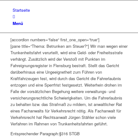
Startseite
Menü
[accordion numbers=“false“ first_one_open=“true“]
[pane title=“Thema: Betrunken am Steuer?“]
Wir man wegen einer
Trunkenheitsfahrt verurteilt, wird eine Geld- oder Freiheitsstrafe
verhängt. Zusätzlich wird der Verstoß mit Punkten im
Fahreignungsregister in Flensburg bestraft. Stellt das Gericht
darüberhinaus eine Ungeeignetheit zum Führen von
Kraftfahrzeugen fest, wird durch das Gericht die Fahrerlaubnis
entzogen und eine Sperrfrist festgesetzt. Weiterhein drohen im
Falle der vorsätzlichen Begehung weitere verwaltungs- und
versicherungsrechtliche Schwierigkeiten.
Um die Fahrerlaubnis
zu behalten bzw. das Strafmaß zu mildern, ist anwaltlicher Rat
eines Fachanwalts für Verkehrsrecht nötig. Als Fachanwalt für
Verkehrsrecht hat Rechtsanwalt Jürgen Stähler schon viele
Verfahren im Rahmen von Trunkenheitsfahrten geführt.
Entsprechender Paragraph:§316 STGB